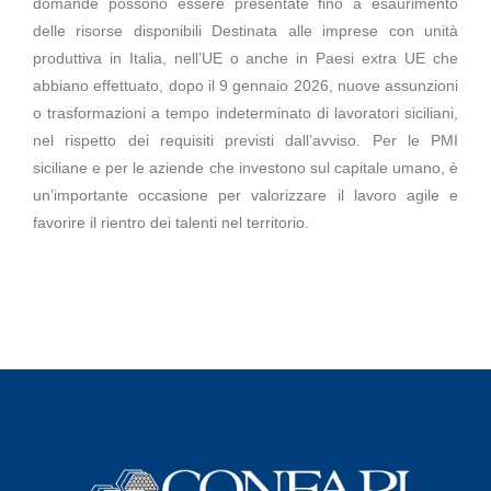
domande possono essere presentate fino a esaurimento
delle risorse disponibili Destinata alle imprese con unità
produttiva in Italia, nell’UE o anche in Paesi extra UE che
abbiano effettuato, dopo il 9 gennaio 2026, nuove assunzioni
o trasformazioni a tempo indeterminato di lavoratori siciliani,
nel rispetto dei requisiti previsti dall’avviso. Per le PMI
siciliane e per le aziende che investono sul capitale umano, è
un’importante occasione per valorizzare il lavoro agile e
favorire il rientro dei talenti nel territorio.