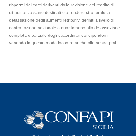
risparmi dei costi derivanti dalla revisione del reddito di
cittadinanza siano destinati o a rendere strutturale la
detassazione degli aumenti retributivi definiti a livello di
contrattazione nazionale o quantomeno alla detassazione
completa o parziale degli straordinari dei dipendenti,
venendo in questo modo incontro anche alle nostre pmi.