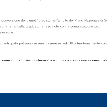
e riconversione dei vigneti” previsto nell’ambito del Piano Nazionale di
corrimento della graduatoria reso noto con la comunicazione prot. n.
eiussorie.
to anticipato potranno essere trasmesse agli Uffici territorialmente comp
a-regione-informa/pns-vino-intervento-ristrutturazione-riconversione-v