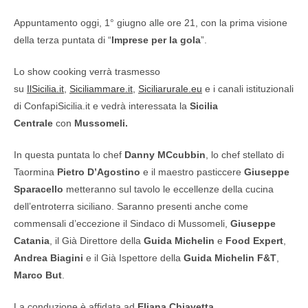
Appuntamento oggi, 1° giugno alle ore 21, con la prima visione
della terza puntata di “
Imprese per la gola
”.
Lo show cooking verrà trasmesso
su
IlSicilia.it
,
Siciliammare.it
,
Siciliarurale.eu
e i canali istituzionali
di ConfapiSicilia.it e vedrà interessata la
Sicilia
Centrale
con
Mussomeli.
In questa puntata lo chef
Danny MCcubbin
, lo chef stellato di
Taormina
Pietro D’Agostino
e il maestro pasticcere
Giuseppe
Sparacello
metteranno sul tavolo le eccellenze della cucina
dell’entroterra siciliano. Saranno presenti anche come
commensali d’eccezione il Sindaco di Mussomeli,
Giuseppe
Catania
, il Già Direttore della
Guida Michelin
e
Food Expert
,
Andrea Biagini
e il Già Ispettore della
Guida Michelin
F&T
,
Marco But
.
La conduzione è affidata ad
Eliana Chiavetta
.