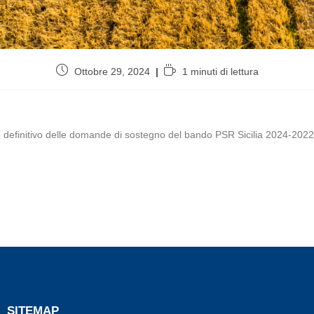
Ottobre 29, 2024
1 minuti di lettura
nco definitivo delle domande di sostegno del bando PSR Sicilia 2024-2022
SITEMAP