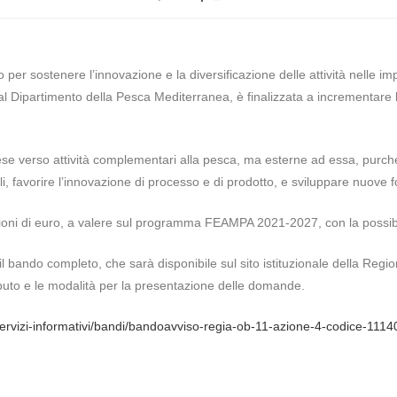
 per sostenere l’innovazione e la diversificazione delle attività nelle i
l Dipartimento della Pesca Mediterranea, è finalizzata a incrementare l
rese verso attività complementari alla pesca, ma esterne ad essa, purché
i, favorire l’innovazione di processo e di prodotto, e sviluppare nuove f
lioni di euro, a valere sul programma FEAMPA 2021-2027, con la possibi
l bando completo, che sarà disponibile sul sito istituzionale della Region
ributo e le modalità per la presentazione delle domande.
ni/servizi-informativi/bandi/bandoavviso-regia-ob-11-azione-4-codice-1114