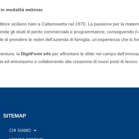
6 in modalità webinar.
tore siciliano nato a Caltanissetta nel 1970. La passione per la matemati
prende gli studi di perito commerciale e programmatore, conseguendo il 
e di prendere le redini dell’azienda di famiglia, un’esperienza che lo f
ventura: la
DigitForm srls
per affrontare le sfide nel campo dell’innovaz
cia ed entusiasmo e collaborando alla creazione di nuovi posti di lavoro.
SITEMAP
CHI SIAMO