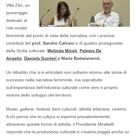
Villa Zito, un
pomeriggio
dedicato al
role-model
femminile dal punto di vista della narrativa, con i preziosi
contributi del
prof. Sandro Calvani
e di quattro protagoniste
della Sicilia culturale:
Melinda Miceli
,
Palmira De
Angelis
,
Daniela Gurrieri
e
Maria Badalamenti.
Un dibattito che si è articolato non soltanto intorno alle storie di
successo nella narrativa femminile, ma soprattutto
sull’importanza dell’industria culturale come vero e proprio
motore dello sviluppo del territorio.
Musei, gallerie, festival, beni culturali, attività letterarie, cinema.
A chi pensa che la cultura si esprima prevalentemente
attraverso queste forme di attività, il Presidente Mirabelli
risponde che
la produzione culturale e creativa poggia anche su