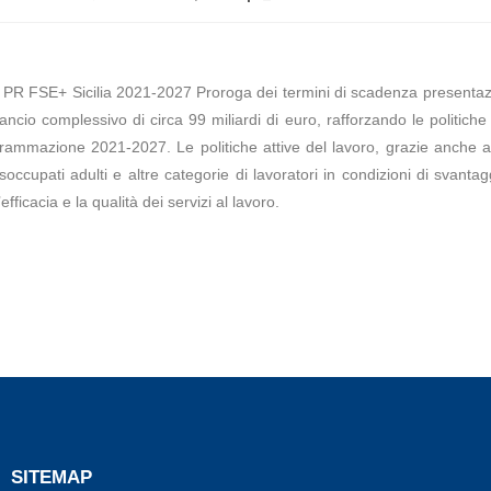
4 PR FSE+ Sicilia 2021-2027 Proroga dei termini di scadenza presentazi
io complessivo di circa 99 miliardi di euro, rafforzando le politiche 
ogrammazione 2021-2027. Le politiche attive del lavoro, grazie anche a
ccupati adulti e altre categorie di lavoratori in condizioni di svantaggio
fficacia e la qualità dei servizi al lavoro.
SITEMAP