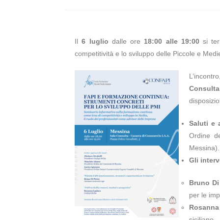
Il
6 luglio
dalle ore
18:00 alle 19:00
si ter
competitività e lo sviluppo delle Piccole e Medie
L’incont
Consulta
disposizi
Saluti e 
Ordine de
Messina).
Gli interv
Bruno Di
per le im
Rosanna
siciliano.