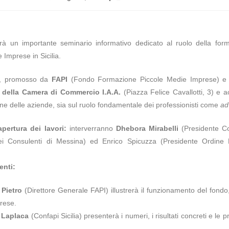
rà un importante seminario informativo dedicato al ruolo della for
 Imprese in Sicilia.
ro, promosso da
FAPI
(Fondo Formazione Piccole Medie Imprese) 
 della Camera di Commercio I.A.A.
(Piazza Felice Cavallotti, 3) e acc
one delle aziende, sia sul ruolo fondamentale dei professionisti come
ad
apertura dei lavori:
interverranno
Dhebora Mirabelli
(Presidente Co
i Consulenti di Messina) ed Enrico Spicuzza (Presidente Ordine Do
enti:
 Pietro
(Direttore Generale FAPI) illustrerà il funzionamento del fondo, 
prese.
 Laplaca
(Confapi Sicilia) presenterà i numeri, i risultati concreti e le p