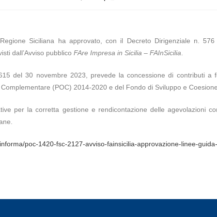
lla Regione Siciliana ha approvato, con il Decreto Dirigenziale n. 5
visti dall’Avviso pubblico
FAre Impresa in Sicilia – FAInSicilia
.
2615 del 30 novembre 2023, prevede la concessione di contributi a
vo Complementare (POC) 2014-2020 e del Fondo di Sviluppo e Coesion
ative per la corretta gestione e rendicontazione delle agevolazioni 
iane.
ne-informa/poc-1420-fsc-2127-avviso-fainsicilia-approvazione-linee-guid