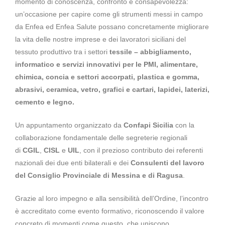
momento di conoscenza, confronto e consapevolezza:
un’occasione per capire come gli strumenti messi in campo
da Enfea ed Enfea Salute possano concretamente migliorare
la vita delle nostre imprese e dei lavoratori siciliani del
tessuto produttivo tra i settori
tessile – abbigliamento,
i
nformatico e servizi innovativi per le PMI, a
limentare,
c
himica, c
oncia e settori accorpati, p
lastica e gomma,
a
brasivi, ceramica, vetro, grafici e cartari, lapidei, laterizi,
cemento e legno.
Un appuntamento organizzato da
Confapi Sicilia
con la
collaborazione fondamentale delle segreterie regionali
di
CGIL
,
CISL
e
UIL
, con il prezioso contributo dei referenti
nazionali dei due enti bilaterali e dei
Consulenti del lavoro
del Consiglio Provinciale di Messina e di Ragusa
.
Grazie al loro impegno e alla sensibilità dell’Ordine, l’incontro
è accreditato come evento formativo, riconoscendo il valore
concreto di momenti come questo, che uniscono