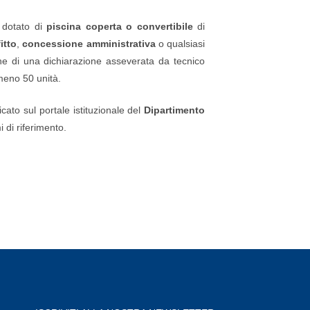
o dotato di
piscina coperta o convertibile
di
itto
,
concessione amministrativa
o qualsiasi
one di una dichiarazione asseverata da tecnico
lmeno 50 unità.
cato sul portale istituzionale del
Dipartimento
 di riferimento.