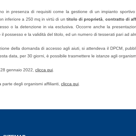
tano in presenza di requisiti come la gestione di un impianto sportiv
n inferiore a 250 mq in virtù di un
titolo di proprietà
,
contratto di aff
ossesso o la detenzione in via esclusiva. Occorre anche la presentazi
 e il possesso e la validità del titolo, ed un numero di tesserati pari ad a
azione della domanda di accesso agli aiuti, si attendeva il DPCM, pubbli
sta data, per 30 giorni, è possibile trasmettere le istanze agli organismi
el 28 gennaio 2022,
clicca qui
.
parte degli organismi affilianti,
clicca qui
.