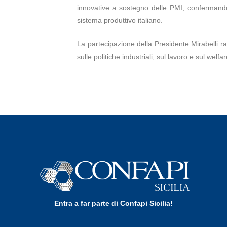
innovative a sostegno delle PMI, confermando i
sistema produttivo italiano.
La partecipazione della Presidente Mirabelli 
sulle politiche industriali, sul lavoro e sul we
Entra a far parte di Confapi Sicilia!