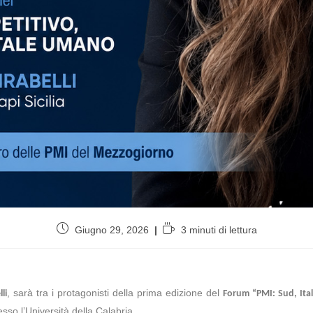
Giugno 29, 2026
3 minuti di lettura
, sarà tra i protagonisti della prima edizione del
li
Forum “PMI: Sud, Ital
sso l’Università della Calabria.