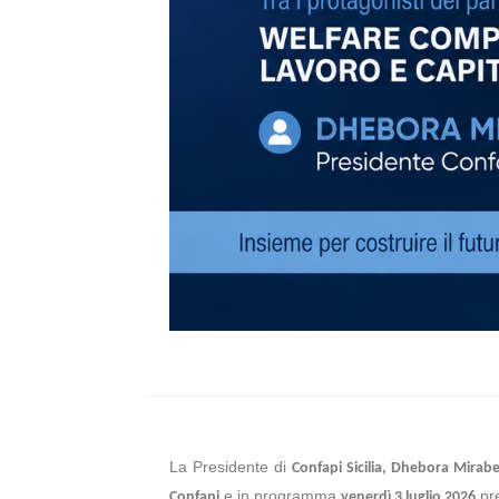
La Presidente di
Confapi Sicilia, Dhebora Mirabel
e in programma
pre
Confapi
venerdì 3 luglio 2026