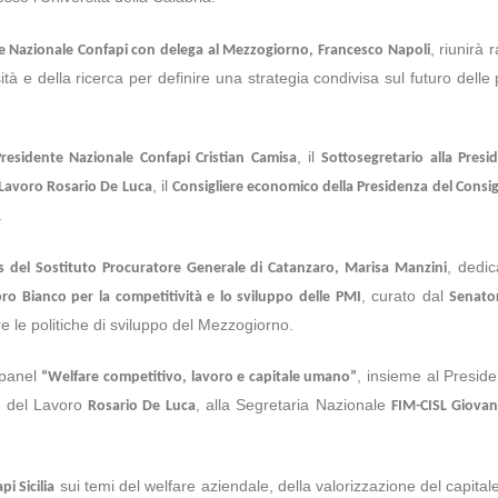
, riunirà 
e Nazionale Confapi con delega al Mezzogiorno, Francesco Napoli
ità e della ricerca per definire una strategia condivisa sul futuro del
, il
Presidente Nazionale Confapi Cristian Camisa
Sottosegretario alla Presi
, il
l Lavoro Rosario De Luca
Consigliere economico della Presidenza del Consig
.
, dedi
is del Sostituto Procuratore Generale di Catanzaro, Marisa Manzini
, curato dal
bro Bianco per la competitività e lo sviluppo delle PMI
Senato
e le politiche di sviluppo del Mezzogiorno.
 panel
, insieme al Presid
“Welfare competitivo, lavoro e capitale umano”
ti del Lavoro
, alla Segretaria Nazionale
Rosario De Luca
FIM-CISL Giova
sui temi del welfare aziendale, della valorizzazione del capital
pi Sicilia