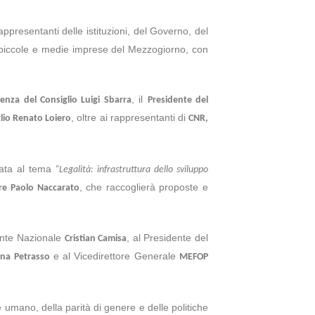
rappresentanti delle istituzioni, del Governo, del
le piccole e medie imprese del Mezzogiorno, con
, il
denza del Consiglio Luigi Sbarra
Presidente del
, oltre ai rappresentanti di
lio Renato Loiero
CNR,
cata al tema
“Legalità: infrastruttura dello sviluppo
, che raccoglierà proposte e
re Paolo Naccarato
ente Nazionale
, al Presidente del
Cristian Camisa
e al Vicedirettore Generale
nna Petrasso
MEFOP
e umano, della parità di genere e delle politiche