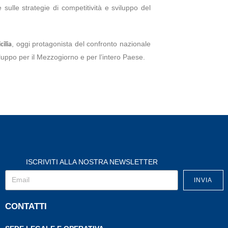
sulle strategie di competitività e sviluppo del
, oggi protagonista del confronto nazionale
cilia
viluppo per il Mezzogiorno e per l’intero Paese.
ISCRIVITI ALLA NOSTRA NEWSLETTER
INVIA
CONTATTI