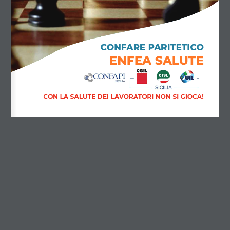
CONTATTI
CONFARE PARITETICO
ENFEA SALUTE
ISCRIVITI ALLA NOSTRA NEWSLETTER
CON LA SALUTE DEI LAVORATORI NON SI GIOCA!
INVIA
CONTATTI
SEDE LEGALE E OPERATIVA
Via Roma, 471 – 90139 Palermo
091 765 8221
Email:
segreteria@confapisicilia.it
CF 93228730870