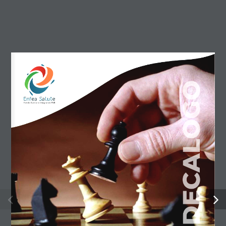
SITEMAP
CHI SIAMO
MONDO CONFAPI
SERVIZI
DECALOGO
COME ASSOCIARSI
INIZIATIVE
EVENTI
WEBINAR FORMATIVI
NEWS
PRESS