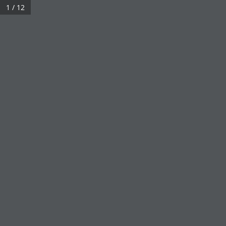
1 / 12
Entra a far parte di Confapi Sicilia!
Segui Confapi Sicilia sui social